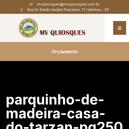
mvquiosques@mvquiosques.com.br
Rua Dr. Eraldo Aurélio Franzese, 71, Valinhos - SP
Orçamento
parquinho-de-
madeira-casa-
do-tarzan-pg250