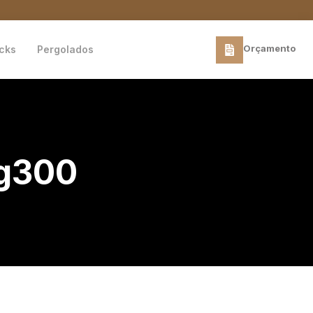
Orçamento
cks
Pergolados
pg300