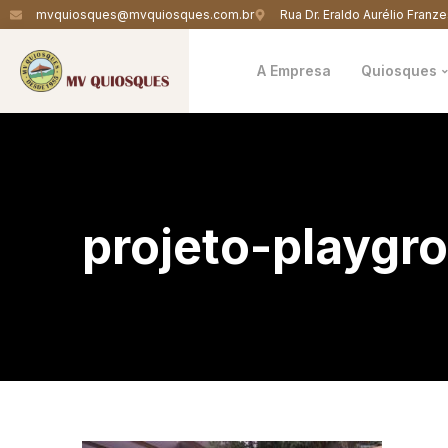
mvquiosques@mvquiosques.com.br
Rua Dr. Eraldo Aurélio Franze
A Empresa
Quiosques
projeto-playg