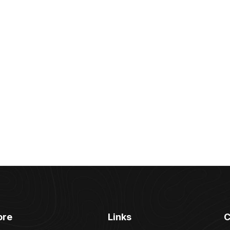
ore
Links
C