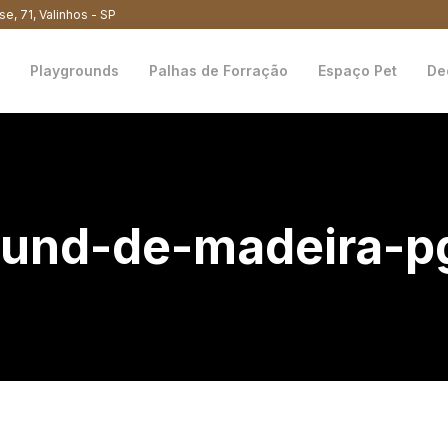
se, 71, Valinhos - SP
Playgrounds
Palhas de Forração
Espaço Pet
De
round-de-madeira-