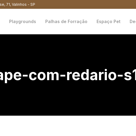
se, 71, Valinhos - SP
Playgrounds
Palhas de Forração
Espaço Pet
De
ape-com-redario-s