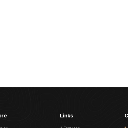
ore
Links
C