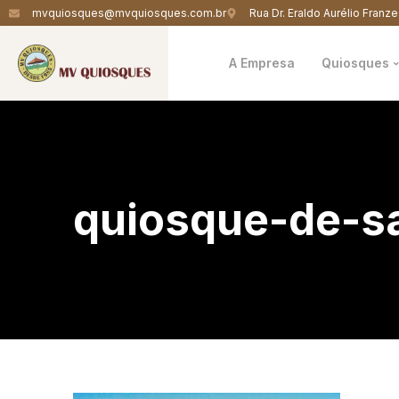
mvquiosques@mvquiosques.com.br
Rua Dr. Eraldo Aurélio Franze
A Empresa
Quiosques
quiosque-de-s