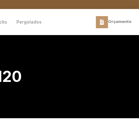
Orçamento
cks
Pergolados
120