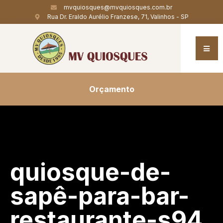
mvquiosques@mvquiosques.com.br
Rua Dr. Eraldo Aurélio Franzese, 71, Valinhos - SP
Orçamento
quiosque-de-
sapê-para-bar-
restaurante-s94