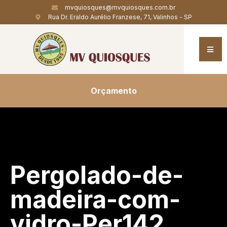
mvquiosques@mvquiosques.com.br
Rua Dr. Eraldo Aurélio Franzese, 71, Valinhos - SP
Orçamento
Pergolado-de-
madeira-com-
vidro-Per142