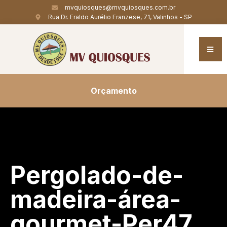
mvquiosques@mvquiosques.com.br
Rua Dr. Eraldo Aurélio Franzese, 71, Valinhos - SP
Orçamento
Pergolado-de-
madeira-área-
gourmet-Per47