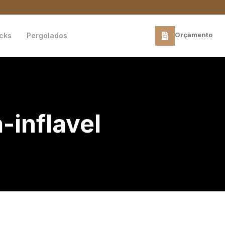
Orçamento
cks
Pergolados
inflavel