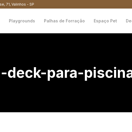
se, 71, Valinhos - SP
Playgrounds
Palhas de Forração
Espaço Pet
De
deck-para-piscina-