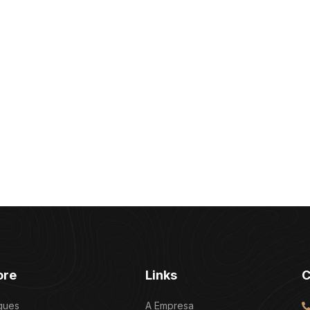
ore
Links
C
ques
A Empresa