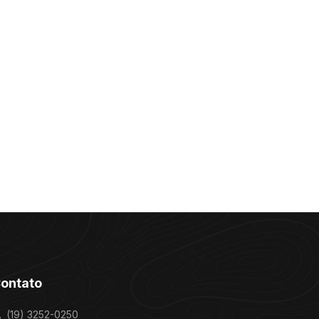
ontato
(19) 3252-0250