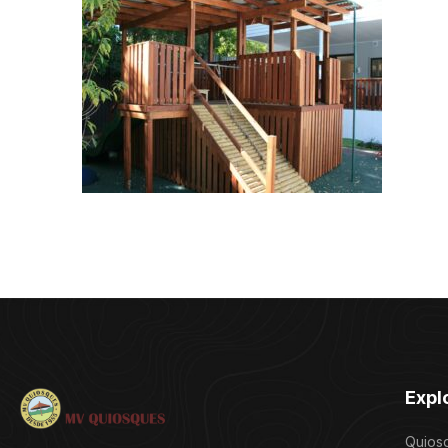
Expl
Quios