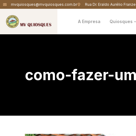
mvquiosques@mvquiosques.com.br
Rua Dr. Eraldo Aurélio Franze
A Empresa
Quiosques
como-fazer-um-