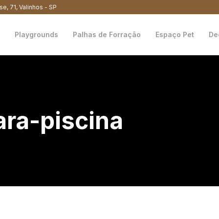
se, 71, Valinhos - SP
Playgrounds
Palhas de Forração
Espaço Pet
De
ara-piscina