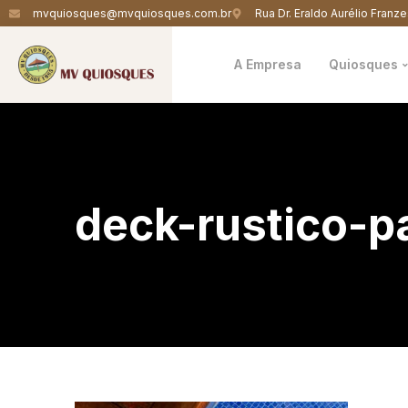
mvquiosques@mvquiosques.com.br
Rua Dr. Eraldo Aurélio Franze
A Empresa
Quiosques
deck-rustico-p