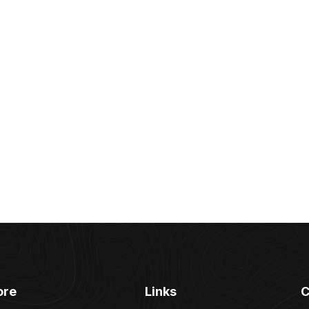
ore
Links
C