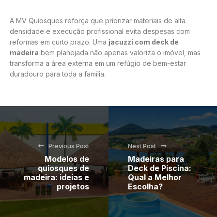
A MV Quiosques reforça que priorizar materiais de alta
densidade e execução profissional evita despesas com
reformas em curto prazo. Uma
jacuzzi com deck de
madeira
bem planejada não apenas valoriza o imóvel, mas
transforma a área externa em um refúgio de bem-estar
duradouro para toda a família.
Previous Post
Next Post
Modelos de
Madeiras para
quiosques de
Deck de Piscina:
madeira: ideias e
Qual a Melhor
projetos
Escolha?