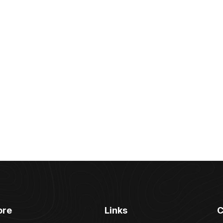
ore
Links
C