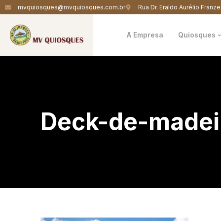
mvquiosques@mvquiosques.com.br
Rua Dr. Eraldo Aurélio Franze
A Empresa
Quiosques
Deck-de-madei