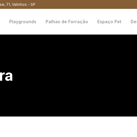
se, 71, Valinhos - SP
Playgrounds
Palhas de Forração
Espaço Pet
De
ra