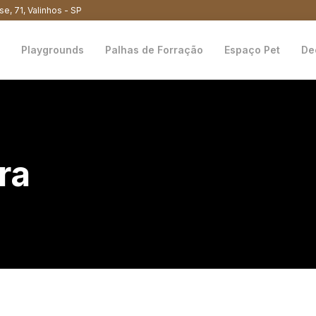
se, 71, Valinhos - SP
Playgrounds
Palhas de Forração
Espaço Pet
De
ra