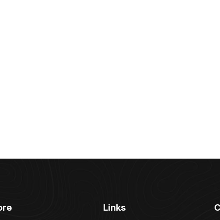
ore
Links
C