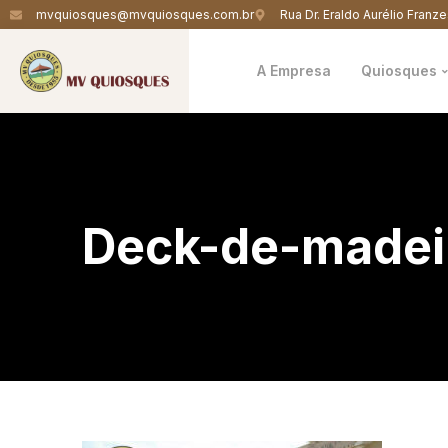
mvquiosques@mvquiosques.com.br
Rua Dr. Eraldo Aurélio Franze
A Empresa
Quiosques
Deck-de-madei