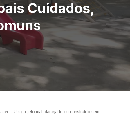
ipais Cuidados,
Comuns
ativos. Um projeto mal planejado ou construído sem