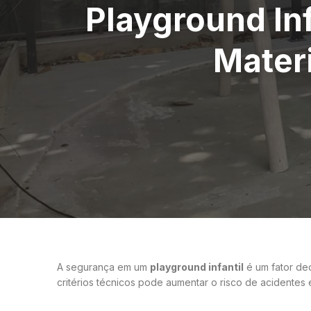
Playground Inf
Mater
A segurança em um
playground infantil
é um fator dec
critérios técnicos pode aumentar o risco de acidentes