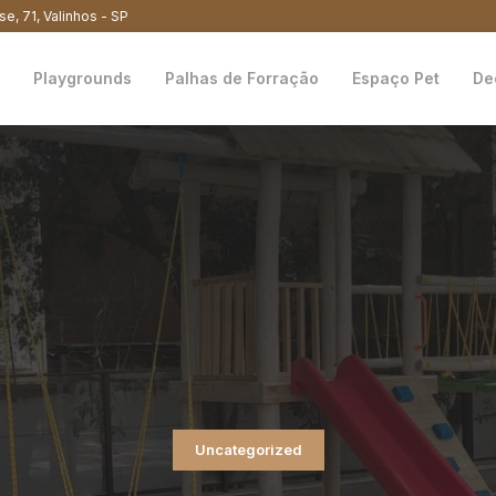
se, 71, Valinhos - SP
Playgrounds
Palhas de Forração
Espaço Pet
De
Uncategorized