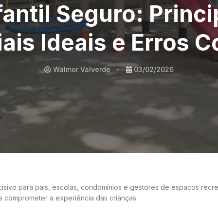
antil Seguro: Princ
iais Ideais e Erros 
Walmor Valverde
03/02/2026
isivo para pais, escolas, condomínios e gestores de espaços recre
 e comprometer a experiência das crianças.