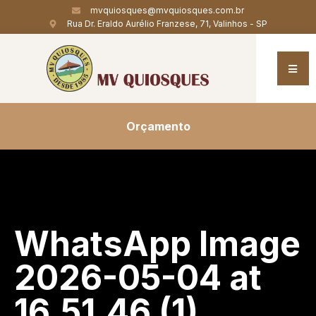
mvquiosques@mvquiosques.com.br
Rua Dr. Eraldo Aurélio Franzese, 71, Valinhos - SP
Orçamento
WhatsApp Image
2026-05-04 at
16.51.46 (1)