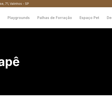
se, 71, Valinhos - SP
Playgrounds
Palhas de Forração
Espaço Pet
De
apê