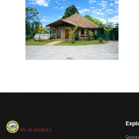
Expl
Quios