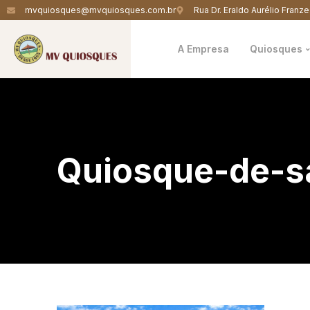
mvquiosques@mvquiosques.com.br
Rua Dr. Eraldo Aurélio Franze
A Empresa
Quiosques
Quiosque-de-s