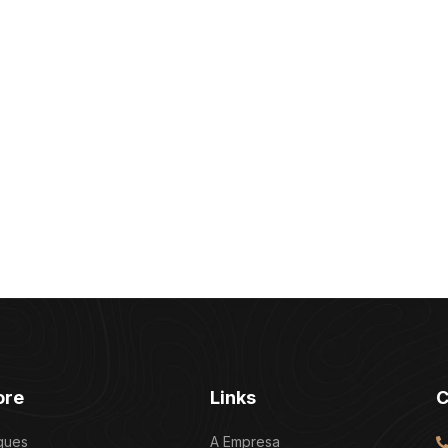
ore
Links
C
ques
A Empresa