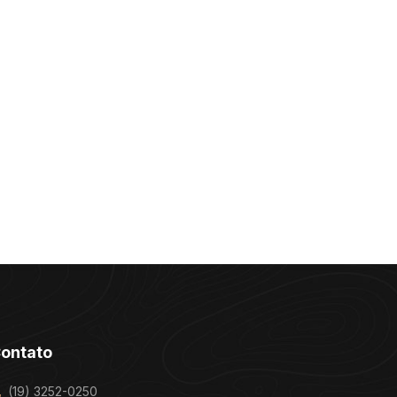
ontato
(19) 3252-0250