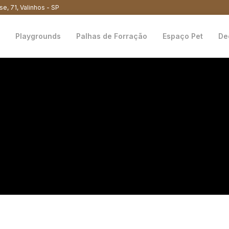
se, 71, Valinhos - SP
Playgrounds
Palhas de Forração
Espaço Pet
De