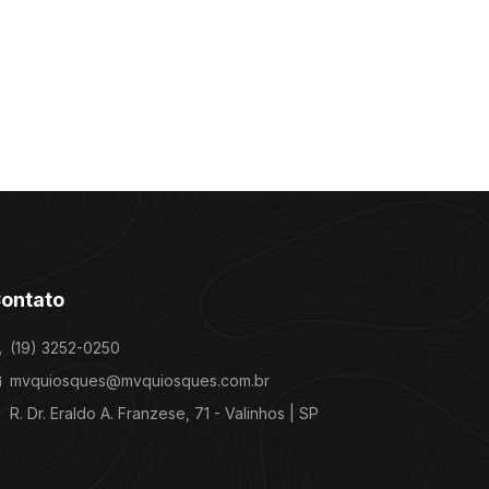
ontato
(19) 3252-0250
mvquiosques@mvquiosques.com.br
R. Dr. Eraldo A. Franzese, 71 - Valinhos | SP