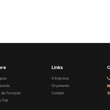
ore
Links
C
ques
A Empresa
rounds
Orçamento
 de Forração
Contato
o Pet