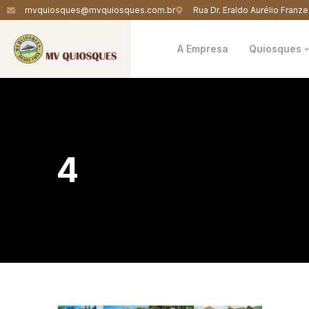
mvquiosques@mvquiosques.com.br
Rua Dr. Eraldo Aurélio Franze
A Empresa
Quiosques
4