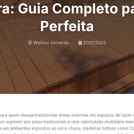
a: Guia Completo p
Perfeita
Walmor Valverde
31/01/2026
 para quem deseja transformar áreas externas em espaços de lazer s
o superior aos pisos tradicionais e uma valorização imobiliária ime
e em ambientes expostos ao sol e chuva, madeiras nobres como Cu