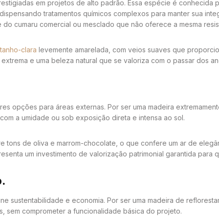
stigiadas em projetos de alto padrão. Essa espécie é conhecida po
, dispensando tratamentos químicos complexos para manter sua inte
te do cumaru comercial ou mesclado que não oferece a mesma resist
tanho-clara
levemente amarelada, com veios suaves que proporcio
e extrema e uma beleza natural que se valoriza com o passar dos an
s opções para áreas externas. Por ser uma madeira extremamente 
om a umidade ou sob exposição direta e intensa ao sol.
re tons de oliva e marrom-chocolate, o que confere um ar de elegâ
resenta um investimento de valorização patrimonial garantida para q
.
une sustentabilidade e economia. Por ser uma madeira de reflorest
s, sem comprometer a funcionalidade básica do projeto.