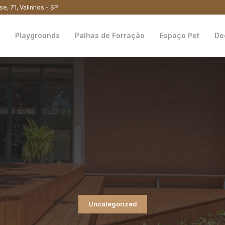
se, 71, Valinhos - SP
Playgrounds
Palhas de Forração
Espaço Pet
De
Uncategorized