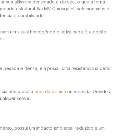
r sua altíssima densidade e dureza, o que a torna
gridade estrutural. Na MV Quiosques, selecionamos o
ência e durabilidade.
nam um visual homogêneo e sofisticado. É a opção
os.
pesada e densa, ela possui uma resistência superior
ncia atemporal à
área da piscina
ou varanda. Devido à
ualquer imóvel.
amento, possui um impacto ambiental reduzido e um