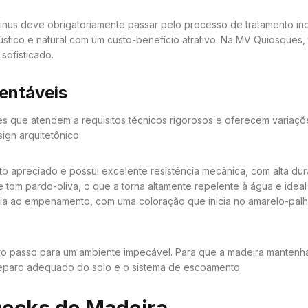
o Pinus deve obrigatoriamente passar pelo processo de tratamento in
ústico e natural com um custo-benefício atrativo. Na MV Quiosques
sofisticado.
entáveis
es que atendem a requisitos técnicos rigorosos e oferecem variaçõ
ign arquitetônico:
 apreciado e possui excelente resistência mecânica, com alta du
 tom pardo-oliva, o que a torna altamente repelente à água e ideal
cia ao empenamento, com uma coloração que inicia no amarelo-pal
iro passo para um ambiente impecável. Para que a madeira mantenha
reparo adequado do solo e o sistema de escoamento.