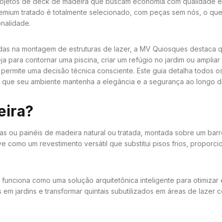
 projetos de deck de madeira que buscam economia com qualidade e
emium tratado é totalmente selecionado, com peças sem nós, o que
onalidade.
das na montagem de estruturas de lazer, a MV Quiosques destaca
ja para contornar uma piscina, criar um refúgio no jardim ou amplia
ermite uma decisão técnica consciente. Este guia detalha todos os
ndo que seu ambiente mantenha a elegância e a segurança ao longo 
eira?
 ou painéis de madeira natural ou tratada, montada sobre um barr
ve como um revestimento versátil que substitui pisos frios, propor
funciona como uma solução arquitetônica inteligente para otimizar
s em jardins e transformar quintais subutilizados em áreas de lazer