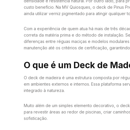
densidade e resistência natural. Por outro lado, para
custo benefício. Na MV Quiosques, o deck de Pinus Pr
ainda utilizar verniz pigmentado para atingir qualquer t
Com a experiência de quem atua há mais de três déca
correta da matéria prima e do método de instalação. Se
diferenças entre réguas maciças e modelos modulares p
manutenção até os critérios de certificação, garanti
O que é um Deck de Mad
O deck de madeira é uma estrutura composta por réguas
em ambientes externos e internos. Essa plataforma ser
integrado à natureza.
Muito além de um simples elemento decorativo, o deck 
para revestir áreas ao redor de piscinas, criar caminho
sofisticação.