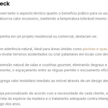
Deck
vem tanto o aspecto técnico quanto o benefício prático para os us
bsorva calor excessivo, mantendo a temperatura tolerável mesmo so
mpenha em um projeto residencial ou comercial, destacam-se:
m aderência natural, ideal para áreas úmidas como
piscinas e spas
.
a nivelar terrenos acidentados ou criar patamares em locais com 
nsão natural de salas e cozinhas gourmet, eliminando degraus e in
mente, o espaçamento entre as réguas permite o escoamento eficie
grega valor imobiliário imediato ao imóvel através de um design at
eja personalizado de acordo com a necessidade de cada cliente, s
rreta da espécie da madeira e o tratamento adequado contra intem
ngo dos anos.