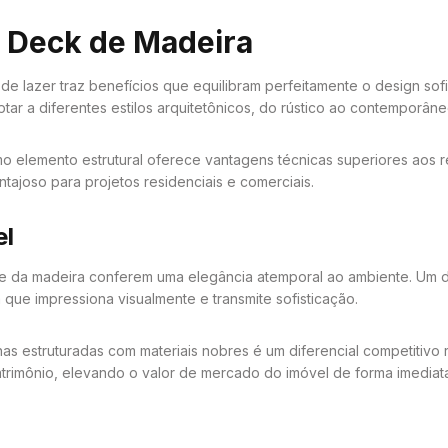
m Deck de Madeira
e lazer traz benefícios que equilibram perfeitamente o design sofis
tar a diferentes estilos arquitetônicos, do rústico ao contemporâne
mo elemento estrutural oferece vantagens técnicas superiores aos 
ntajoso para projetos residenciais e comerciais.
el
dade da madeira conferem uma elegância atemporal ao ambiente. Um
que impressiona visualmente e transmite sofisticação.
nas estruturadas com materiais nobres é um diferencial competitiv
patrimônio, elevando o valor de mercado do imóvel de forma imediat